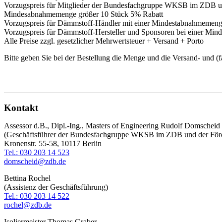
Vorzugspreis für Mitglieder der Bundesfachgruppe WKSB im ZDB un
Mindesabnahmemenge größer 10 Stück 5% Rabatt
Vorzugspreis für Dämmstoff-Händler mit einer Mindestabnahmemeng
Vorzugspreis für Dämmstoff-Hersteller und Sponsoren bei einer Mi
Alle Preise zzgl. gesetzlicher Mehrwertsteuer + Versand + Porto
Bitte geben Sie bei der Bestellung die Menge und die Versand- und (
Diese E-Mail-Adresse ist vor Spambots geschützt! Zur Anzeige muss J
Kontakt
Assessor d.B., Dipl.-Ing., Masters of Engineering Rudolf Domscheid
(Geschäftsführer der Bundesfachgruppe WKSB im ZDB und der För
Kronenstr. 55-58, 10117 Berlin
Tel.: 030 203 14 523
domscheid@zdb.de
Bettina Rochel
(Assistenz der Geschäftsführung)
Tel.: 030 203 14 522
rochel@zdb.de
Isoliermeister Thomas Graber